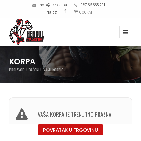
shop@herkul.ba
+387 66 665 231
Nalog
0.00
KM
KORPA
PROIZVODI UBAČENI U VAŠU KORPICU
VAŠA KORPA JE TRENUTNO PRAZNA.
POVRATAK U TRGOVINU