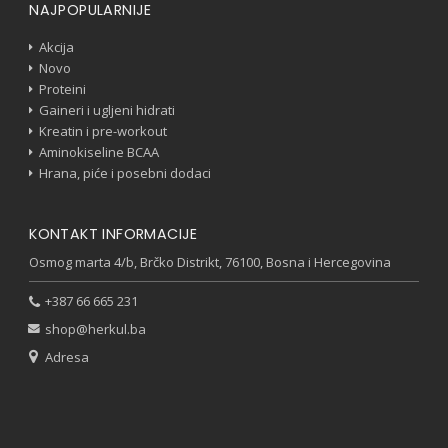
NAJPOPULARNIJE
Akcija
Novo
Proteini
Gaineri i ugljeni hidrati
Kreatin i pre-workout
Aminokiseline BCAA
Hrana, piće i posebni dodaci
KONTAKT INFORMACIJE
Osmog marta 4/b, Brčko Distrikt, 76100, Bosna i Hercegovina
+387 66 665 231
shop@herkul.ba
Adresa