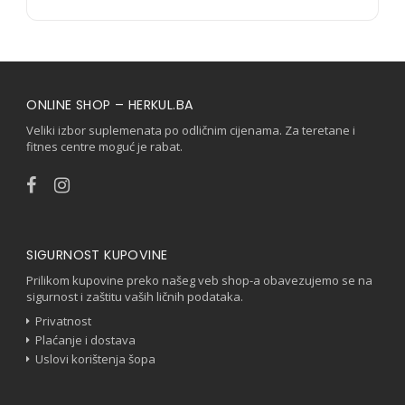
ONLINE SHOP – HERKUL.BA
Veliki izbor suplemenata po odličnim cijenama. Za teretane i
fitnes centre moguć je rabat.
SIGURNOST KUPOVINE
Prilikom kupovine preko našeg veb shop-a obavezujemo se na
sigurnost i zaštitu vaših ličnih podataka.
Privatnost
Plaćanje i dostava
Uslovi korištenja šopa