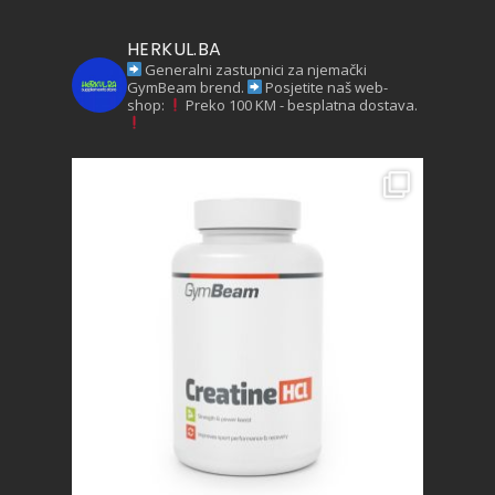
HERKUL.BA
Generalni zastupnici za njemački
GymBeam brend.
Posjetite naš web-
shop:
Preko 100 KM - besplatna dostava.