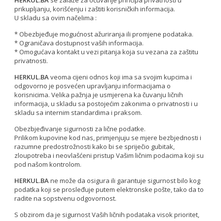
HERKUL.BA
se zalaže za očuvanje principa privatnosti u
prikupljanju, korišćenju i zaštiti korisničkih informacija.
U skladu sa ovim načelima :
* Obezbjeđuje mogućnost ažuriranja ili promjene podataka.
* Ograničava dostupnost vaših informacija.
* Omogućava kontakt u vezi pitanja koja su vezana za zaštitu
privatnosti.
HERKUL.BA
veoma cijeni odnos koji ima sa svojim kupcima i
odgovorno je posvećen upravljanju informacijama o
korisnicima. Velika pažnja je usmjerena ka čuvanju ličnih
informacija, u skladu sa postojećim zakonima o privatnosti i u
skladu sa internim standardima i praksom.
Obezbjeđivanje sigurnosti za lične podatke.
Prilikom kupovine kod nas, primjenjuju se mjere bezbjednosti i
razumne predostrožnosti kako bi se spriječio gubitak,
zloupotreba i neovlašćeni pristup Vašim ličnim podacima koji su
pod našom kontrolom.
HERKUL.BA
ne može da osigura ili garantuje sigurnost bilo kog
podatka koji se prosleđuje putem elektronske pošte, tako da to
radite na sopstvenu odgovornost.
S obzirom da je sigurnost Vaših ličnih podataka visok prioritet,