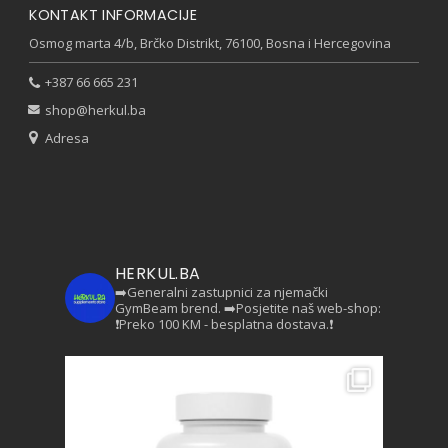
KONTAKT INFORMACIJE
Osmog marta 4/b, Brčko Distrikt, 76100, Bosna i Hercegovina
+387 66 665 231
shop@herkul.ba
Adresa
HERKUL.BA
➡️Generalni zastupnici za njemački
GymBeam brend.
➡️Posjetite naš web-shop:
❗Preko 100 KM - besplatna dostava.❗