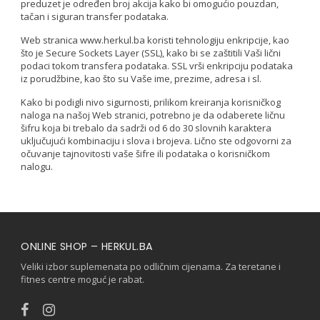
preduzet je određen broj akcija kako bi omogućio pouzdan,
tačan i siguran transfer podataka.
Web stranica www.herkul.ba koristi tehnologiju enkripcije, kao
što je Secure Sockets Layer (SSL), kako bi se zaštitili Vaši lični
podaci tokom transfera podataka. SSL vrši enkripciju podataka
iz porudžbine, kao što su Vaše ime, prezime, adresa i sl.
Kako bi podigli nivo sigurnosti, prilikom kreiranja korisničkog
naloga na našoj Web stranici, potrebno je da odaberete ličnu
šifru koja bi trebalo da sadrži od 6 do 30 slovnih karaktera
uključujući kombinaciju i slova i brojeva. Lično ste odgovorni za
očuvanje tajnovitosti vaše šifre ili podataka o korisničkom
nalogu.
ONLINE SHOP – HERKUL.BA
Veliki izbor suplemenata po odličnim cijenama. Za teretane i
fitnes centre moguć je rabat.