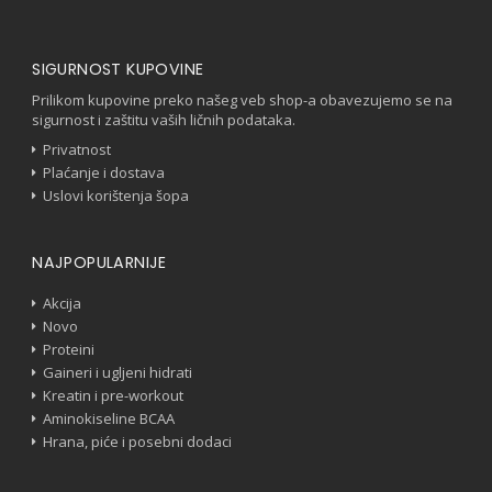
SIGURNOST KUPOVINE
Prilikom kupovine preko našeg veb shop-a obavezujemo se na
sigurnost i zaštitu vaših ličnih podataka.
Privatnost
Plaćanje i dostava
Uslovi korištenja šopa
NAJPOPULARNIJE
Akcija
Novo
Proteini
Gaineri i ugljeni hidrati
Kreatin i pre-workout
Aminokiseline BCAA
Hrana, piće i posebni dodaci