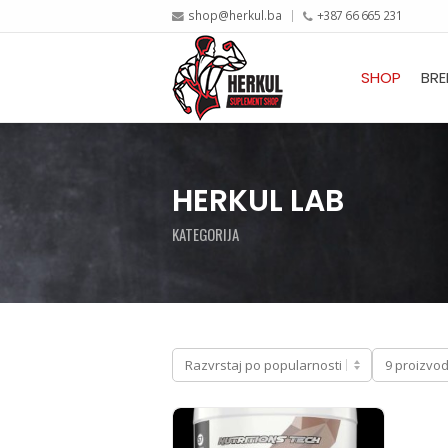
shop@herkul.ba
+387 66 665 231
SHOP
BRE
HERKUL LAB
KATEGORIJA