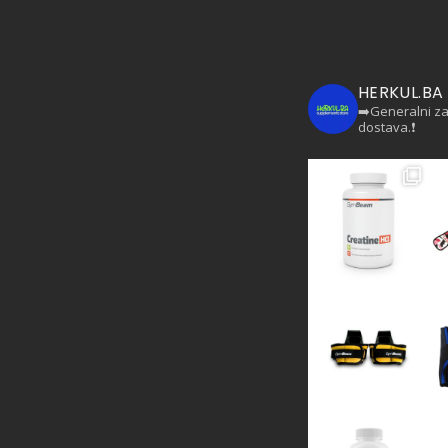
HERKUL.BA
➡️Generalni z
dostava.❗