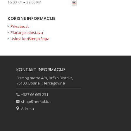
–
16.00
KM
29.00
KM
KORISNE INFORMACIJE
Privatnost
Plaćanje i dostava
Uslovi korištenja šopa
KONTAKT INFORMACIJE
Osmog marta 4/b, Brčko Distrikt,
76100, Bosna i Hercegovina
+387 66 665 231
shop@herkul.ba
Adresa