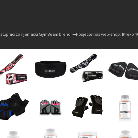
astupnici za njemački GymBeam brend.
➡️Posjetite naš web-shop:
❗Preko 1