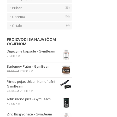
(33)
Pribor
(44)
Oprema
(4)
Ostalo
PROIZVODI SA NAJVEĆOM
OCJENOM
Digezyme kapsule - GymBeam
26.00
KM
Bademov Puter - GymBeam
20.00
KM
23.00
KM
Fitnes pojas Urban Kamuflažni -
GymBeam
25.00
KM
29.00
KM
Artikularno piće - GymBeam
57.00
KM
Zinc Bisglycinate - GymBeam