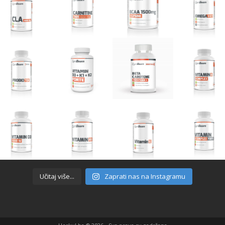
Učitaj više...
Zaprati nas na Instagramu