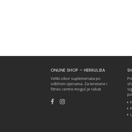
ONLINE SHOP – HERKUL.BA
S
Veliki izbor suplemenata po
Pr
odličnim cijenama. Za teretane i
sh
fitnes centre moguć je rabat.
si
po