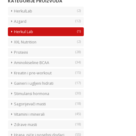
KATEGORIJE PROIZVODA
(2)
HerkulLab
(12)
Azgard
(1)
Herkul Lab
(2)
XXL Nutrition
(28)
Proteini
(34)
Aminokiseline BCAA
(15)
Kreatin i pre-workout
(17)
Gaineri i ugljeni hidrati
(30)
Stimulansi hormona
(18)
Sagorijevači masti
(45)
Vitamini i minerali
(18)
Zdrave masti
(55)
Hrana, piće i posebni dodaci