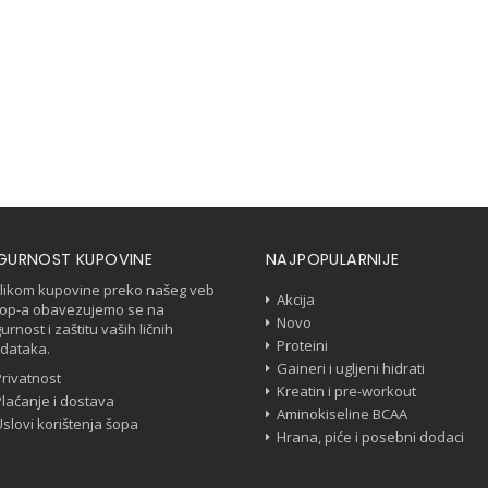
IGURNOST KUPOVINE
NAJPOPULARNIJE
ilikom kupovine preko našeg veb
Akcija
op-a obavezujemo se na
Novo
gurnost i zaštitu vaših ličnih
Proteini
dataka.
Gaineri i ugljeni hidrati
Privatnost
Kreatin i pre-workout
Plaćanje i dostava
Aminokiseline BCAA
Uslovi korištenja šopa
Hrana, piće i posebni dodaci