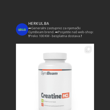
HERKUL.BA
➡️Generalni zastupnici za njemački
GymBeam brend.
➡️Posjetite naš web-shop:
❗Preko 100 KM - besplatna dostava.❗