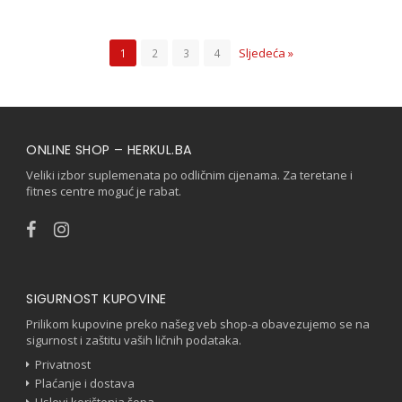
Sljedeća »
1
2
3
4
ONLINE SHOP – HERKUL.BA
Veliki izbor suplemenata po odličnim cijenama. Za teretane i
fitnes centre moguć je rabat.
SIGURNOST KUPOVINE
Prilikom kupovine preko našeg veb shop-a obavezujemo se na
sigurnost i zaštitu vaših ličnih podataka.
Privatnost
Plaćanje i dostava