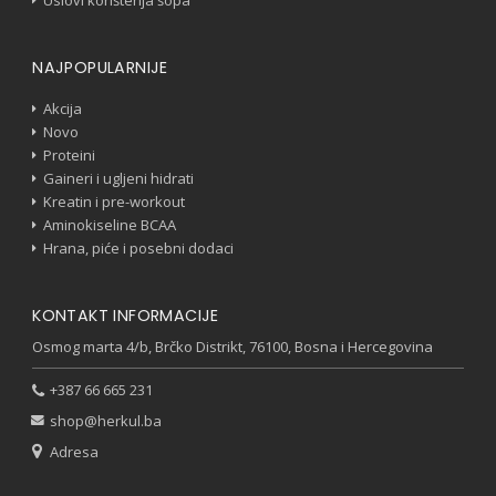
Uslovi korištenja šopa
NAJPOPULARNIJE
Akcija
Novo
Proteini
Gaineri i ugljeni hidrati
Kreatin i pre-workout
Aminokiseline BCAA
Hrana, piće i posebni dodaci
KONTAKT INFORMACIJE
Osmog marta 4/b, Brčko Distrikt, 76100, Bosna i Hercegovina
+387 66 665 231
shop@herkul.ba
Adresa