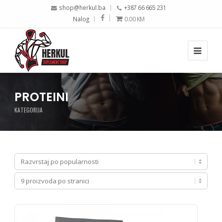
shop@herkul.ba
+387 66 665 231
Nalog
0.00
KM
PROTEINI
KATEGORIJA