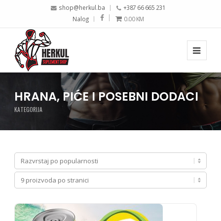
shop@herkul.ba
+387 66 665 231
Nalog
0.00
KM
HRANA, PIĆE I POSEBNI DODACI
KATEGORIJA