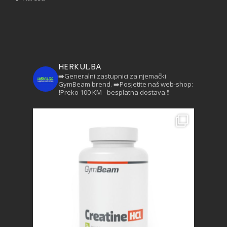
HERKUL.BA
➡️Generalni zastupnici za njemački
GymBeam brend.
➡️Posjetite naš web-shop:
❗Preko 100 KM - besplatna dostava.❗