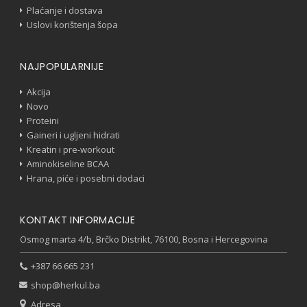
Plaćanje i dostava
Uslovi korištenja šopa
NAJPOPULARNIJE
Akcija
Novo
Proteini
Gaineri i ugljeni hidrati
Kreatin i pre-workout
Aminokiseline BCAA
Hrana, piće i posebni dodaci
KONTAKT INFORMACIJE
Osmog marta 4/b, Brčko Distrikt, 76100, Bosna i Hercegovina
+387 66 665 231
shop@herkul.ba
Adresa