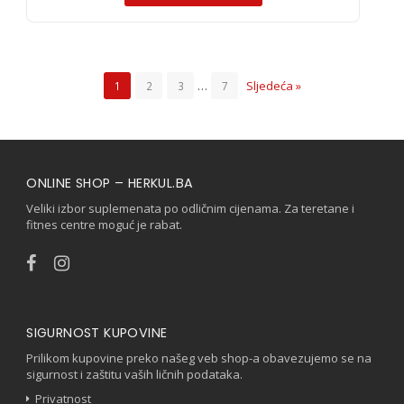
…
Sljedeća »
1
2
3
7
ONLINE SHOP – HERKUL.BA
Veliki izbor suplemenata po odličnim cijenama. Za teretane i
fitnes centre moguć je rabat.
SIGURNOST KUPOVINE
Prilikom kupovine preko našeg veb shop-a obavezujemo se na
sigurnost i zaštitu vaših ličnih podataka.
Privatnost