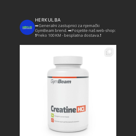
HERKUL.BA
➡️Generalni zastupnici za njemački
GymBeam brend.
➡️Posjetite naš web-shop:
❗Preko 100 KM - besplatna dostava.❗