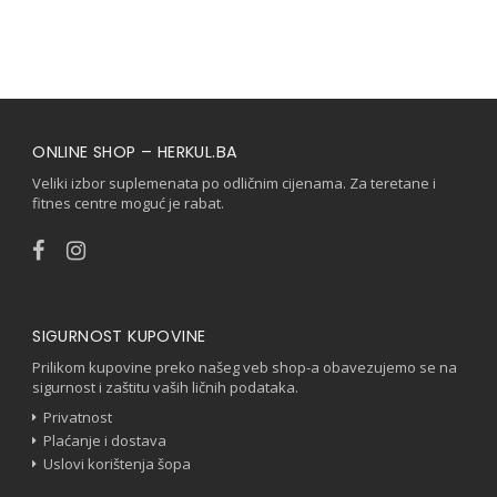
ONLINE SHOP – HERKUL.BA
Veliki izbor suplemenata po odličnim cijenama. Za teretane i
fitnes centre moguć je rabat.
SIGURNOST KUPOVINE
Prilikom kupovine preko našeg veb shop-a obavezujemo se na
sigurnost i zaštitu vaših ličnih podataka.
Privatnost
Plaćanje i dostava
Uslovi korištenja šopa