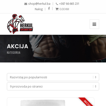
shop@herkul.ba
+387 66 665 231
Nalog
0.00
KM
AKCIJA
KATEGORIJA
AKCIJA!