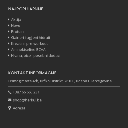
NAJPOPULARNIJE
Akcija
Novo
Proteini
Gaineri i ugljeni hidrati
Kreatin i pre-workout
Aminokiseline BCAA
Hrana, piće i posebni dodaci
KONTAKT INFORMACIJE
Osmog marta 4/b, Brčko Distrikt, 76100, Bosna i Hercegovina
+387 66 665 231
shop@herkul.ba
Adresa