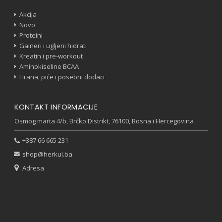
Akcija
Novo
Proteini
Gaineri i ugljeni hidrati
Kreatin i pre-workout
Aminokiseline BCAA
Hrana, piće i posebni dodaci
KONTAKT INFORMACIJE
Osmog marta 4/b, Brčko Distrikt, 76100, Bosna i Hercegovina
+387 66 665 231
shop@herkul.ba
Adresa