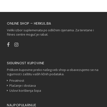
ONLINE SHOP – HERKUL.BA
Veliki izbor suplemenata po odličnim cijenama. Za teretane i
fitnes centre moguć je rabat.
SIGURNOST KUPOVINE
Prilikom kupovine preko našeg veb shop-a obavezujemo se na
sigurnost i zaštitu vaših ličnih podataka.
Privatnost
Plaćanje i dostava
Uslovi korištenja šopa
NAJPOPULARNIJE