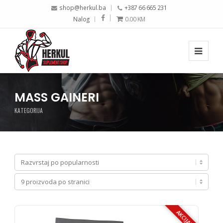
shop@herkul.ba
+387 66 665 231
Nalog
0.00
KM
MASS GAINERI
KATEGORIJA
AKCIJA!