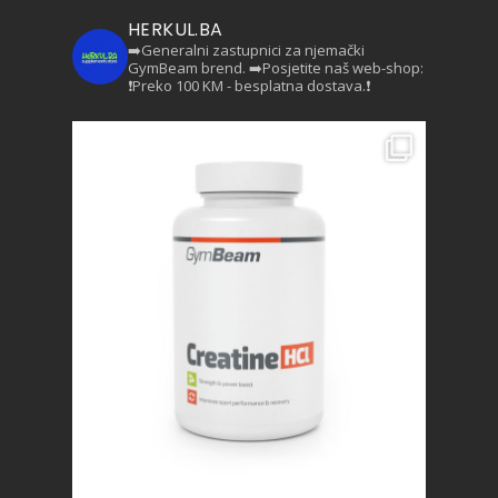
HERKUL.BA
➡️Generalni zastupnici za njemački
GymBeam brend.
➡️Posjetite naš web-shop:
❗Preko 100 KM - besplatna dostava.❗