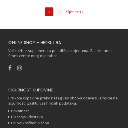
Sljedeća »
1
2
ONLINE SHOP – HERKUL.BA
Veliki izbor suplemenata po odličnim cijenama. Za teretane i
fitnes centre moguć je rabat.
SIGURNOST KUPOVINE
Prilikom kupovine preko našeg veb shop-a obavezujemo se na
sigurnost i zaštitu vaših ličnih podataka.
Privatnost
Plaćanje i dostava
Uslovi korištenja šopa