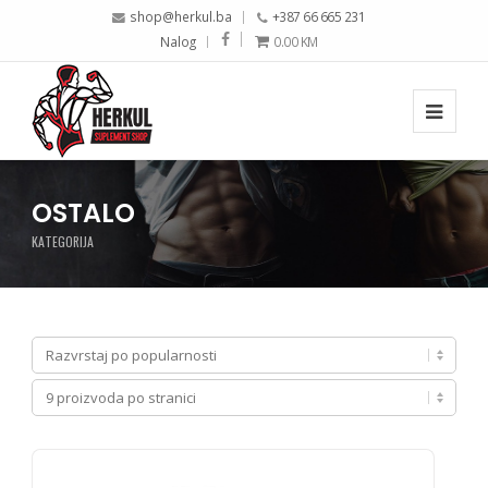
shop@herkul.ba
+387 66 665 231
Nalog
0.00
KM
OSTALO
KATEGORIJA