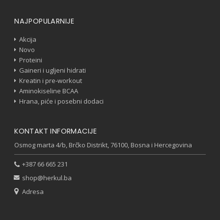
NAJPOPULARNIJE
Akcija
Novo
Proteini
Gaineri i ugljeni hidrati
Kreatin i pre-workout
Aminokiseline BCAA
Hrana, piće i posebni dodaci
KONTAKT INFORMACIJE
Osmog marta 4/b, Brčko Distrikt, 76100, Bosna i Hercegovina
+387 66 665 231
shop@herkul.ba
Adresa