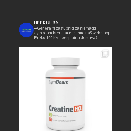
HERKUL.BA
➡️Generalni zastupnici za njemački
GymBeam brend.
➡️Posjetite naš web-shop:
❗Preko 100 KM - besplatna dostava.❗