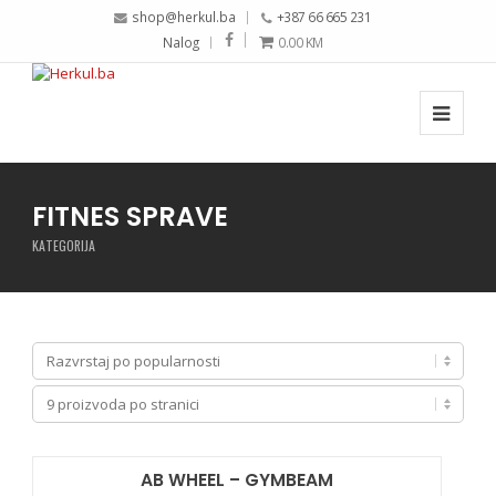
shop@herkul.ba
+387 66 665 231
Nalog
0.00
KM
FITNES SPRAVE
KATEGORIJA
AB WHEEL – GYMBEAM