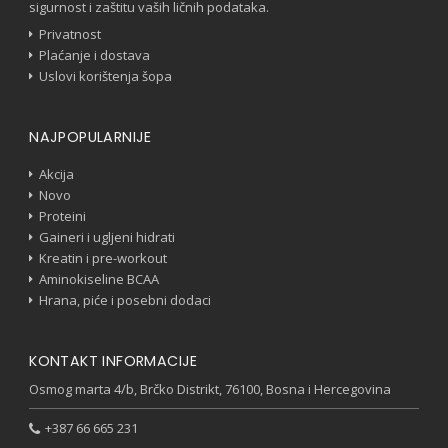
sigurnost i zaštitu vaših ličnih podataka.
Privatnost
Plaćanje i dostava
Uslovi korištenja šopa
NAJPOPULARNIJE
Akcija
Novo
Proteini
Gaineri i ugljeni hidrati
Kreatin i pre-workout
Aminokiseline BCAA
Hrana, piće i posebni dodaci
KONTAKT INFORMACIJE
Osmog marta 4/b, Brčko Distrikt, 76100, Bosna i Hercegovina
+387 66 665 231