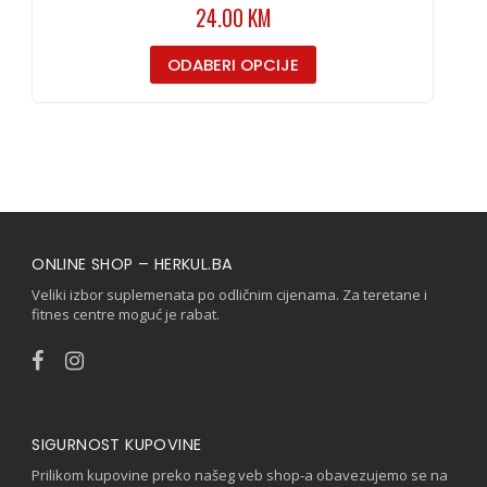
24.00
KM
ODABERI OPCIJE
ONLINE SHOP – HERKUL.BA
Veliki izbor suplemenata po odličnim cijenama. Za teretane i
fitnes centre moguć je rabat.
SIGURNOST KUPOVINE
Prilikom kupovine preko našeg veb shop-a obavezujemo se na