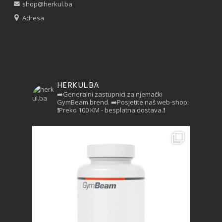
shop@herkul.ba
Adresa
HERKUL.BA
➡️Generalni zastupnici za njemački
GymBeam brend.
➡️Posjetite naš web-shop:
❗Preko 100 KM - besplatna dostava.❗