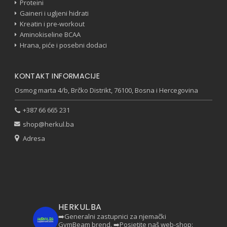
Proteini
Gaineri i ugljeni hidrati
Kreatin i pre-workout
Aminokiseline BCAA
Hrana, piće i posebni dodaci
KONTAKT INFORMACIJE
Osmog marta 4/b, Brčko Distrikt, 76100, Bosna i Hercegovina
+387 66 665 231
shop@herkul.ba
Adresa
HERKUL.BA
➡️Generalni zastupnici za njemački
GymBeam brend.
➡️Posjetite naš web-shop: