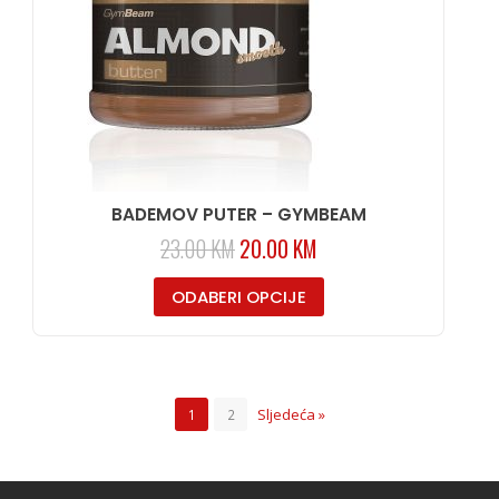
BADEMOV PUTER – GYMBEAM
23.00
KM
20.00
KM
ODABERI OPCIJE
Sljedeća »
1
2