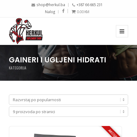
shop@herkul.ba
+387 66 665 231
Nalog
0.00
KM
GAINERI I UGLJENI HIDRATI
KATEGORIJA
AKCIJA!