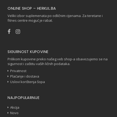
ONLINE SHOP – HERKUL.BA
Veliki izbor suplemenata po odličnim cijenama. Za teretane i
fitnes centre moguć je rabat.
SIGURNOST KUPOVINE
Prilikom kupovine preko našeg veb shop-a obavezujemo se na
sigurnost i zaštitu vaših ličnih podataka.
Privatnost
Plaćanje i dostava
Uslovi korištenja šopa
NAJPOPULARNIJE
Akcija
Novo