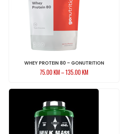
WHEY PROTEIN 80 – GONUTRITION
75.00
KM
–
135.00
KM