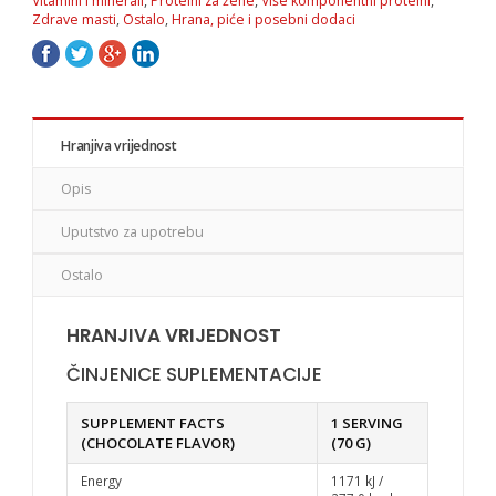
Vitamini i minerali
,
Proteini za žene
,
Više komponentni proteini
,
Zdrave masti
,
Ostalo
,
Hrana, piće i posebni dodaci
Hranjiva vrijednost
Opis
Uputstvo za upotrebu
Ostalo
HRANJIVA VRIJEDNOST
ČINJENICE SUPLEMENTACIJE
SUPPLEMENT FACTS
1 SERVING
(CHOCOLATE FLAVOR)
(70 G)
Energy
1171 kJ /