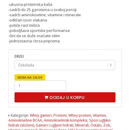
-ukusna proteinska kaša
-sadrži do 25 g proteina u svakoj porciji
-sadrži aminokiseline, vitamine i minerale
-odličan izvor vlakana
-potiče rast mišića
-poboljšava sportske performanse
-čini da se duže osećate sitim
-jednostavna i brza priprema
OKUSI
NEMA NA ZALIHI
Protein
Porridge
1000
DODAJ U KORPU
g
-
GymBeam
količina
Kategorije:
Whey gaineri
,
Proteini
,
Whey protein
,
Vitamini
,
Aminokiseline BCAA
,
Aminokiselinski kompleksi
,
Spori ugljiko-
hidrati (složeni)
,
Gaineri i ugljeni hidrati
,
Minerali
,
Ostalo
,
Zob
,