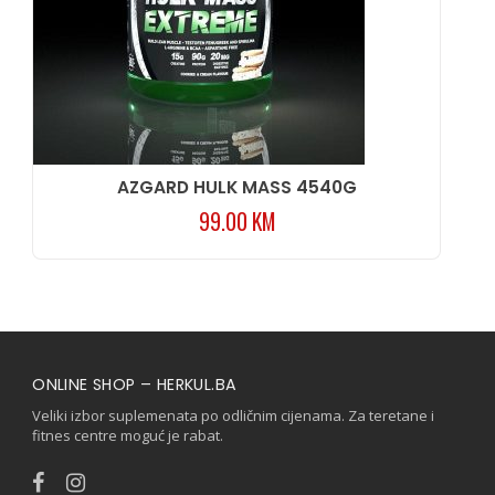
AZGARD HULK MASS 4540G
99.00
KM
ONLINE SHOP – HERKUL.BA
Veliki izbor suplemenata po odličnim cijenama. Za teretane i
fitnes centre moguć je rabat.