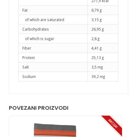
277,9 kcal
Fat
6,79 g
of which are saturated
3,15 g
Carbohydrates
26,95 g
of which is sugar
2,8 g
Fiber
4,41 g
Protein
25,13 g
Salt
3,5 mg
Sodium
39,2 mg
POVEZANI PROIZVODI
AKCIJA!