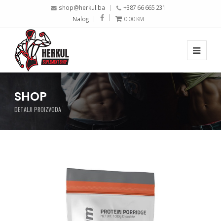
shop@herkul.ba
+387 66 665 231
Nalog
0.00
KM
SHOP
DETALJI PROIZVODA