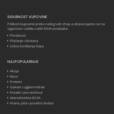
SIGURNOST KUPOVINE
Prilikom kupovine preko našeg veb shop-a obavezujemo se na
sigurnost i zaštitu vaših ličnih podataka.
Privatnost
Plaćanje i dostava
Uslovi korištenja šopa
NAJPOPULARNIJE
Akcija
Novo
Proteini
Gaineri i ugljeni hidrati
Kreatin i pre-workout
Aminokiseline BCAA
Hrana, piće i posebni dodaci