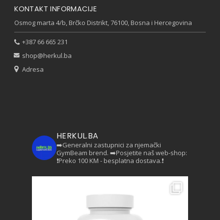
KONTAKT INFORMACIJE
Osmog marta 4/b, Brčko Distrikt, 76100, Bosna i Hercegovina
+387 66 665 231
shop@herkul.ba
Adresa
HERKUL.BA
➡️Generalni zastupnici za njemački
GymBeam brend.
➡️Posjetite naš web-shop:
❗Preko 100 KM - besplatna dostava.❗