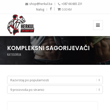
shop@herkul.ba
+387 66 665 231
Nalog
0.00
KM
KOMPLEKSNI SAGORIJEVAČI
KATEGORIJA