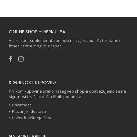
ONLINE SHOP – HERKUL.BA
Veliki izbor suplemenata po odličnim cijenama. Za teretane i
fitnes centre moguć je rabat.
SIGURNOST KUPOVINE
Prilikom kupovine preko našeg veb shop-a obavezujemo se na
sigurnost i zaštitu vaših ličnih podataka.
Privatnost
Plaćanje i dostava
Uslovi korištenja šopa
NAJPOPULARNIJE