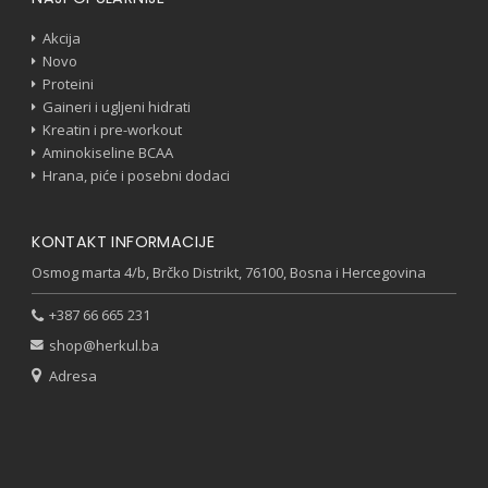
Akcija
Novo
Proteini
Gaineri i ugljeni hidrati
Kreatin i pre-workout
Aminokiseline BCAA
Hrana, piće i posebni dodaci
KONTAKT INFORMACIJE
Osmog marta 4/b, Brčko Distrikt, 76100, Bosna i Hercegovina
+387 66 665 231
shop@herkul.ba
Adresa