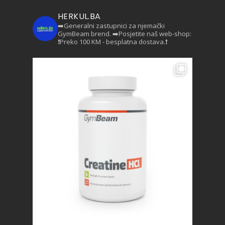
HERKUL.BA
➡️Generalni zastupnici za njemački
GymBeam brend.
➡️Posjetite naš web-shop:
❗Preko 100 KM - besplatna dostava.❗