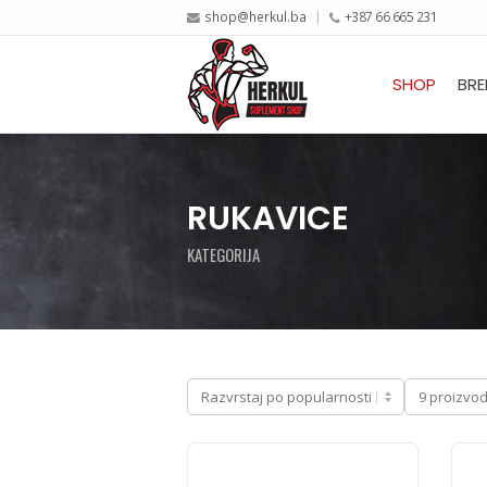
shop@herkul.ba
+387 66 665 231
SHOP
BRE
RUKAVICE
KATEGORIJA