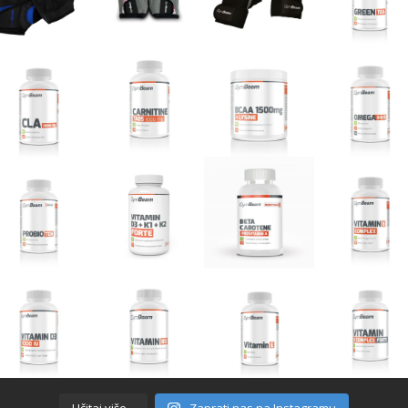
Učitaj više...
Zaprati nas na Instagramu