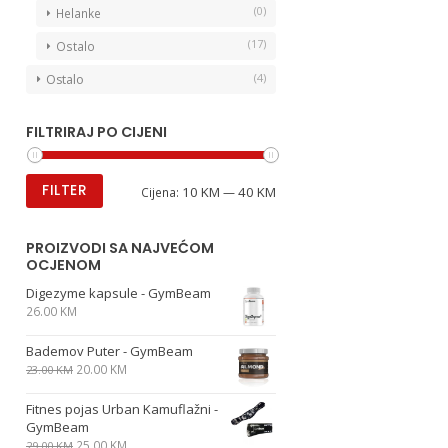
(0)
Helanke
(17)
Ostalo
(4)
Ostalo
FILTRIRAJ PO CIJENI
FILTER
10 KM
40 KM
Cijena:
—
PROIZVODI SA NAJVEĆOM
OCJENOM
Digezyme kapsule - GymBeam
26.00
KM
Bademov Puter - GymBeam
20.00
KM
23.00
KM
Fitnes pojas Urban Kamuflažni -
GymBeam
25.00
KM
29.00
KM