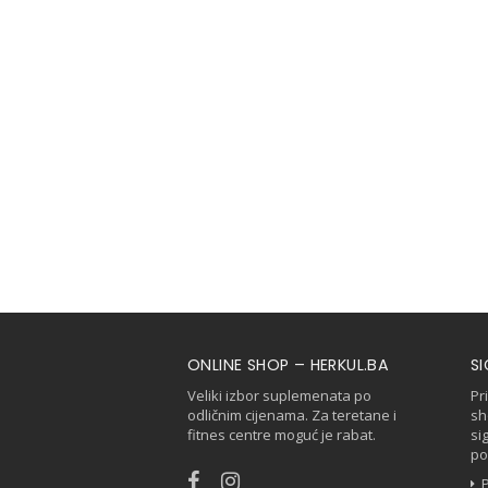
ONLINE SHOP – HERKUL.BA
S
Veliki izbor suplemenata po
Pr
odličnim cijenama. Za teretane i
sh
fitnes centre moguć je rabat.
si
po