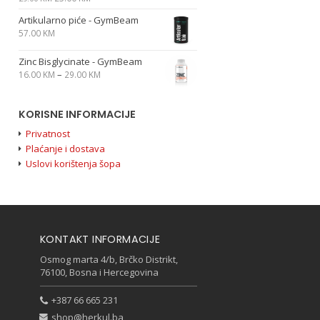
Artikularno piće - GymBeam
57.00
KM
Zinc Bisglycinate - GymBeam
–
16.00
KM
29.00
KM
KORISNE INFORMACIJE
Privatnost
Plaćanje i dostava
Uslovi korištenja šopa
KONTAKT INFORMACIJE
Osmog marta 4/b, Brčko Distrikt,
76100, Bosna i Hercegovina
+387 66 665 231
shop@herkul.ba