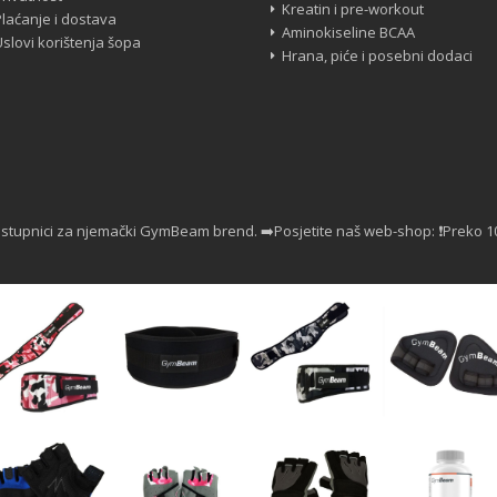
Kreatin i pre-workout
Plaćanje i dostava
Aminokiseline BCAA
Uslovi korištenja šopa
Hrana, piće i posebni dodaci
astupnici za njemački GymBeam brend.
➡️Posjetite naš web-shop:
❗Preko 1