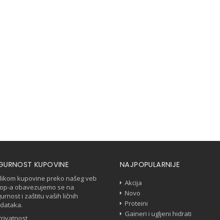
IGURNOST KUPOVINE
NAJPOPULARNIJE
ilikom kupovine preko našeg veb
Akcija
op-a obavezujemo se na
Novo
gurnost i zaštitu vaših ličnih
Proteini
dataka.
Gaineri i ugljeni hidrati
Privatnost