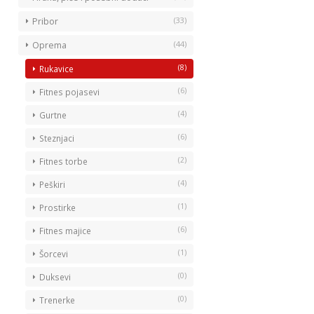
(33)
Pribor
(44)
Oprema
(8)
Rukavice
(6)
Fitnes pojasevi
(4)
Gurtne
(6)
Steznjaci
(2)
Fitnes torbe
(4)
Peškiri
(1)
Prostirke
(6)
Fitnes majice
(1)
Šorcevi
(0)
Duksevi
(0)
Trenerke