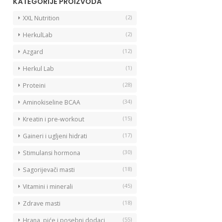
KATEGORIJE PROIZVODA
(2)
XXL Nutrition
(2)
HerkulLab
(12)
Azgard
(1)
Herkul Lab
(28)
Proteini
(34)
Aminokiseline BCAA
(15)
Kreatin i pre-workout
(17)
Gaineri i ugljeni hidrati
(30)
Stimulansi hormona
(18)
Sagorijevači masti
(45)
Vitamini i minerali
(18)
Zdrave masti
(55)
Hrana, piće i posebni dodaci