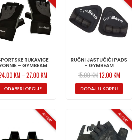
SPORTSKE RUKAVICE
RUČNI JASTUČIĆI PADS
RONNIE – GYMBEAM
– GYMBEAM
24.00
KM
–
27.00
KM
15.00
KM
12.00
KM
ODABERI OPCIJE
DODAJ U KORPU
AKCIJA!
AKCIJA!