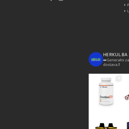
HERKUL.BA
➡️Generalni z
dostava.❗