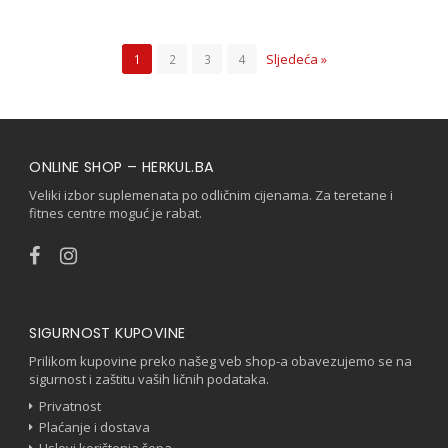
Sljedeća »
1
2
3
4
ONLINE SHOP – HERKUL.BA
Veliki izbor suplemenata po odličnim cijenama. Za teretane i
fitnes centre moguć je rabat.
SIGURNOST KUPOVINE
Prilikom kupovine preko našeg veb shop-a obavezujemo se na
sigurnost i zaštitu vaših ličnih podataka.
Privatnost
Plaćanje i dostava