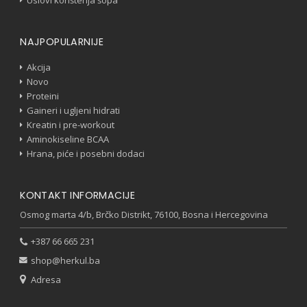
Uslovi korištenja šopa
NAJPOPULARNIJE
Akcija
Novo
Proteini
Gaineri i ugljeni hidrati
Kreatin i pre-workout
Aminokiseline BCAA
Hrana, piće i posebni dodaci
KONTAKT INFORMACIJE
Osmog marta 4/b, Brčko Distrikt, 76100, Bosna i Hercegovina
+387 66 665 231
shop@herkul.ba
Adresa