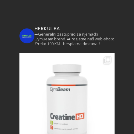
HERKUL.BA
➡️Generalni zastupnici za njemački
GymBeam brend.
➡️Posjetite naš web-shop:
❗Preko 100 KM - besplatna dostava.❗