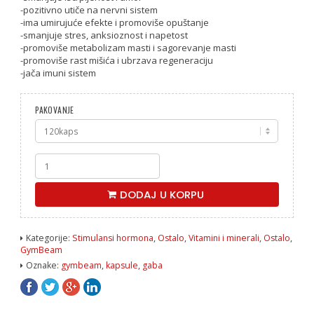
-pozitivno utiče na nervni sistem
-ima umirujuće efekte i promoviše opuštanje
-smanjuje stres, anksioznost i napetost
-promoviše metabolizam masti i sagorevanje masti
-promoviše rast mišića i ubrzava regeneraciju
-jača imuni sistem
PAKOVANJE
GABA
120
kap
DODAJ U KORPU
-
GymBeam
količina
Kategorije:
Stimulansi hormona
,
Ostalo
,
Vitamini i minerali
,
Ostalo
,
GymBeam
Oznake:
gymbeam
,
kapsule
,
gaba