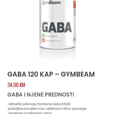
GABA 120 KAP – GYMBEAM
34.00
KM
GABA I NJENE PREDNOSTI
-stimuliše sekreciju hormona rasta (HGH)
-poboljšava kvalitet sna i optimizira ciklus spavanja
-smanjuje iscrpljenost i umor