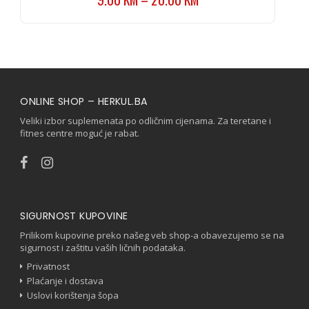
ONLINE SHOP – HERKUL.BA
Veliki izbor suplemenata po odličnim cijenama. Za teretane i
fitnes centre moguć je rabat.
SIGURNOST KUPOVINE
Prilikom kupovine preko našeg veb shop-a obavezujemo se na
sigurnost i zaštitu vaših ličnih podataka.
Privatnost
Plaćanje i dostava
Uslovi korištenja šopa