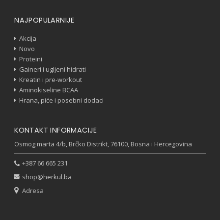
NAJPOPULARNIJE
Akcija
Novo
Proteini
Gaineri i ugljeni hidrati
Kreatin i pre-workout
Aminokiseline BCAA
Hrana, piće i posebni dodaci
KONTAKT INFORMACIJE
Osmog marta 4/b, Brčko Distrikt, 76100, Bosna i Hercegovina
+387 66 665 231
shop@herkul.ba
Adresa