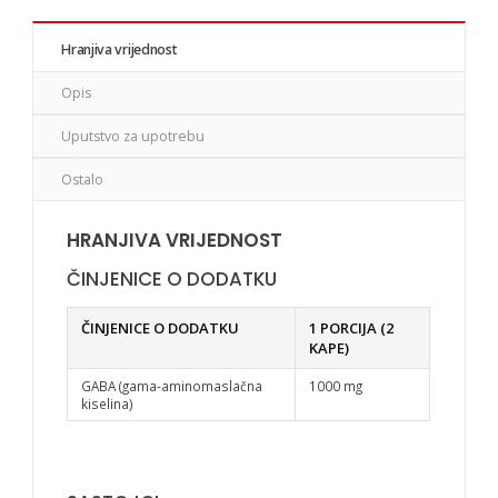
Hranjiva vrijednost
Opis
Uputstvo za upotrebu
Ostalo
HRANJIVA VRIJEDNOST
ČINJENICE O DODATKU
ČINJENICE O DODATKU
1 PORCIJA (2
KAPE)
GABA (gama-aminomaslačna
1000 mg
kiselina)