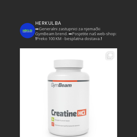
HERKUL.BA
➡️Generalni zastupnici za njemački
GymBeam brend.
➡️Posjetite naš web-shop:
❗Preko 100 KM - besplatna dostava.❗