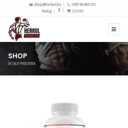
shop@herkul.ba
+387 66 665 231
Nalog
0.00
KM
SHOP
DETALJI PROIZVODA