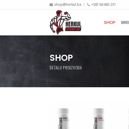
shop@herkul.ba
+387 66 665 231
SHOP
BRE
SHOP
DETALJI PROIZVODA