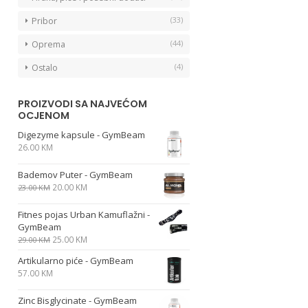
(33)
Pribor
(44)
Oprema
(4)
Ostalo
PROIZVODI SA NAJVEĆOM
OCJENOM
Digezyme kapsule - GymBeam
26.00
KM
Bademov Puter - GymBeam
20.00
KM
23.00
KM
Fitnes pojas Urban Kamuflažni -
GymBeam
25.00
KM
29.00
KM
Artikularno piće - GymBeam
57.00
KM
Zinc Bisglycinate - GymBeam