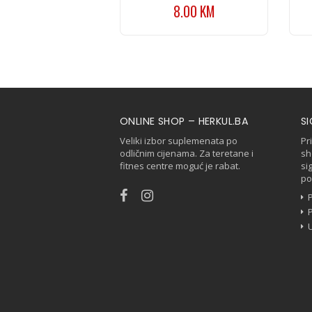
8.00
KM
ONLINE SHOP – HERKUL.BA
S
Veliki izbor suplemenata po
Pr
odličnim cijenama. Za teretane i
sh
fitnes centre moguć je rabat.
si
po