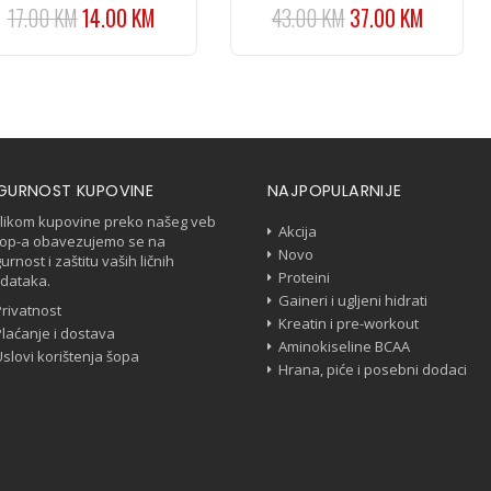
17.00
KM
14.00
KM
43.00
KM
37.00
KM
IGURNOST KUPOVINE
NAJPOPULARNIJE
ilikom kupovine preko našeg veb
Akcija
op-a obavezujemo se na
Novo
gurnost i zaštitu vaših ličnih
Proteini
dataka.
Gaineri i ugljeni hidrati
Privatnost
Kreatin i pre-workout
Plaćanje i dostava
Aminokiseline BCAA
Uslovi korištenja šopa
Hrana, piće i posebni dodaci