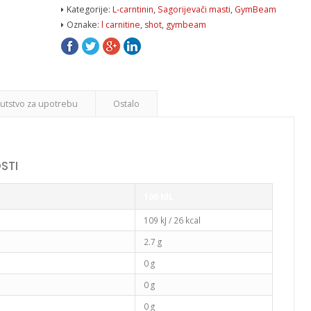
ml
Kategorije:
L-carntinin
,
Sagorijevači masti
,
GymBeam
-
Oznake:
l carnitine
,
shot
,
gymbeam
GymBeam
količina
utstvo za upotrebu
Ostalo
STI
100 ML
109 kJ / 26 kcal
2.7 g
0 g
0 g
0 g