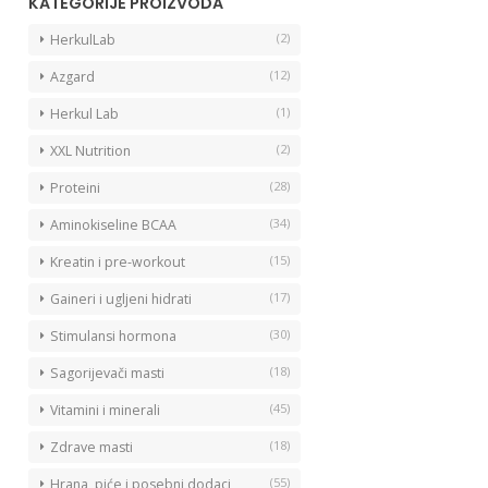
KATEGORIJE PROIZVODA
(2)
HerkulLab
(12)
Azgard
(1)
Herkul Lab
(2)
XXL Nutrition
(28)
Proteini
(34)
Aminokiseline BCAA
(15)
Kreatin i pre-workout
(17)
Gaineri i ugljeni hidrati
(30)
Stimulansi hormona
(18)
Sagorijevači masti
(45)
Vitamini i minerali
(18)
Zdrave masti
(55)
Hrana, piće i posebni dodaci