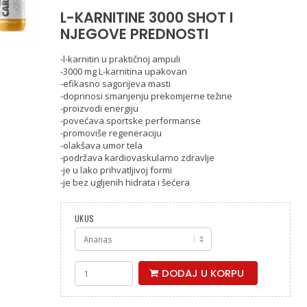
L-KARNITINE 3000 SHOT I
NJEGOVE PREDNOSTI
-l-karnitin u praktičnoj ampuli
-3000 mg L-karnitina upakovan
-efikasno sagorijeva masti
-doprinosi smanjenju prekomjerne težine
-proizvodi energiju
-povećava sportske performanse
-promoviše regeneraciju
-olakšava umor tela
-podržava kardiovaskularno zdravlje
-je u lako prihvatljivoj formi
-je bez ugljenih hidrata i šećera
UKUS
L-
DODAJ U KORPU
Carnitine
Shot
60