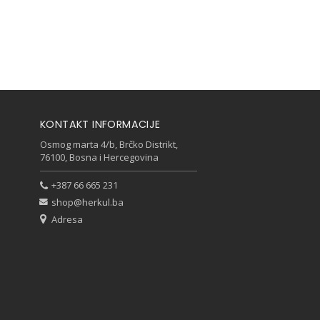
KONTAKT INFORMACIJE
Osmog marta 4/b, Brčko Distrikt,
76100, Bosna i Hercegovina
+387 66 665 231
shop@herkul.ba
Adresa