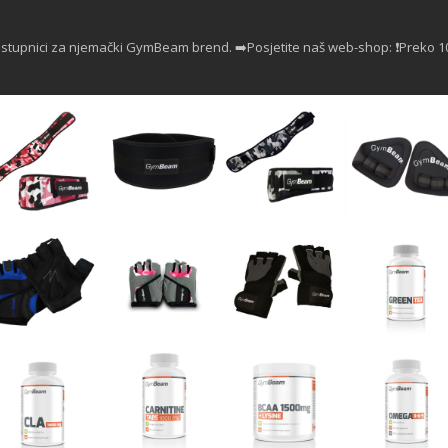
astupnici za njemački GymBeam brend.
➡️Posjetite naš web-shop:
❗Preko 1