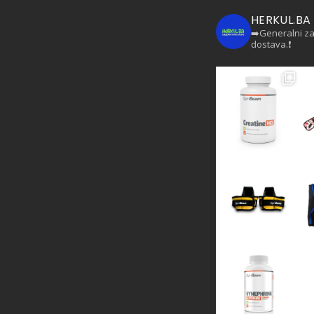
HERKUL.BA
➡️Generalni z
dostava.❗